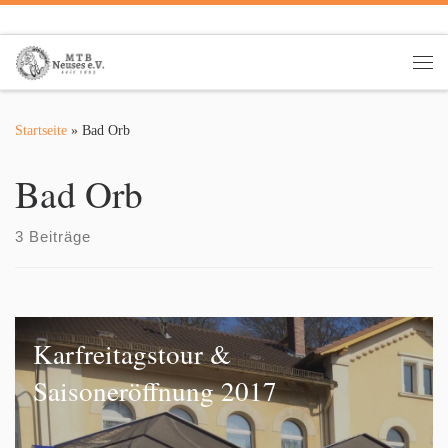
Zum Inhalt springen
Me
Startseite
»
Bad Orb
Bad Orb
3 Beiträge
Karfreitagstour &
Saisoneröffnung 2017