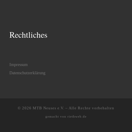
Rechtliches
Impressum
Datenschutzerklärung
© 2026
MTB Neuses e.V.
–
Alle Rechte vorbehalten
gemacht von
riethweb.de