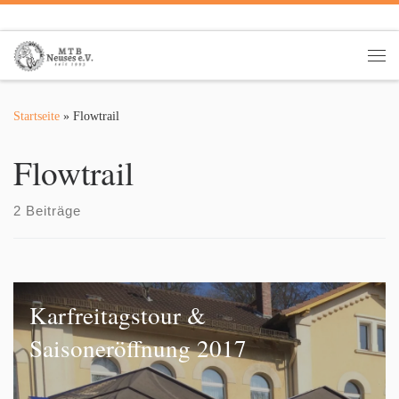
Zum Inhalt springen
Me
Startseite
»
Flowtrail
Flowtrail
2 Beiträge
Karfreitagstour &
Saisoneröffnung 2017