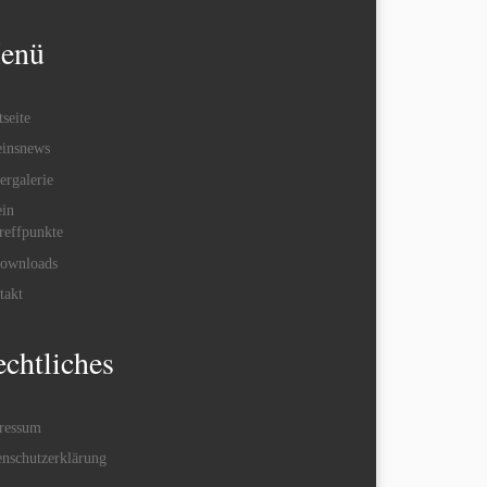
enü
tseite
einsnews
ergalerie
ein
reffpunkte
ownloads
takt
chtliches
ressum
enschutzerklärung