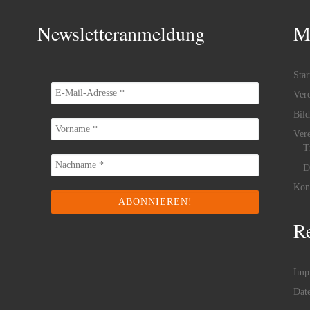
Newsletteranmeldung
M
Star
Ver
Bild
Ver
T
D
Kon
Re
Imp
Dat