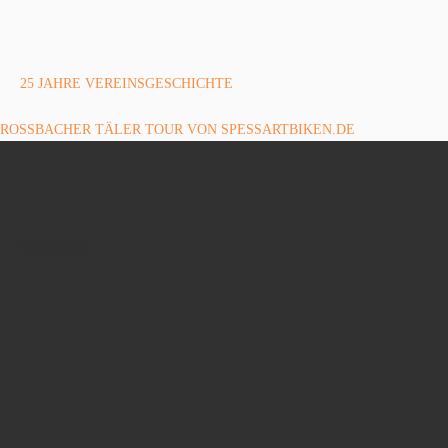
Beitragsnavigation
Vorheriger Beitrag
25 JAHRE VEREINSGESCHICHTE
ZURÜCK ZUR BEITRAGSLISTE
Nächster Beitrag
ROSSBACHER TÄLER TOUR VON SPESSARTBIKEN.DE
Wetter