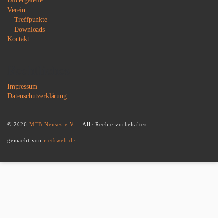
Bildergalerie
Verein
Treffpunkte
Downloads
Kontakt
Rechtliches
Impressum
Datenschutzerklärung
© 2026
MTB Neuses e.V.
–
Alle Rechte vorbehalten
gemacht von
riethweb.de